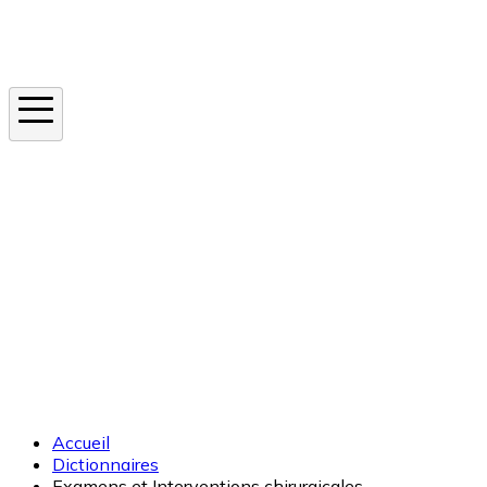
Instagram
En ce moment
Canicule
Cancer de la peau
Apnée du sommeil
Moustique tigre
Accueil
Dictionnaires
Examens et Interventions chirurgicales