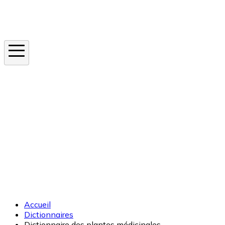
Instagram
En ce moment
Canicule
Cancer de la peau
Apnée du sommeil
Moustique tigre
Accueil
Dictionnaires
Dictionnaire des plantes médicinales