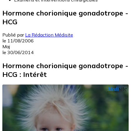
Hormone chorionique gonadotrope -
HCG
Publié par
La Rédaction Médisite
le
11/08/2006
Maj
le
30/06/2014
Hormone chorionique gonadotrope -
HCG : Intérêt