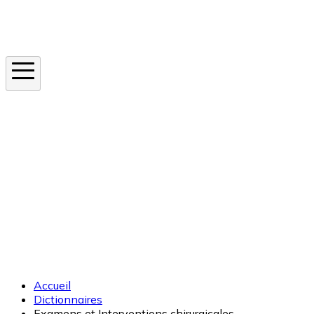
Instagram
En ce moment
Canicule
Cancer de la peau
Apnée du sommeil
Moustique tigre
Accueil
Dictionnaires
Examens et Interventions chirurgicales