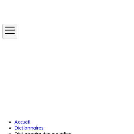
Instagram
En ce moment
Canicule
Cancer de la peau
Apnée du sommeil
Moustique tigre
Accueil
Dictionnaires
Dictionnaire des maladies