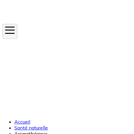
Instagram
En ce moment
Canicule
Cancer de la peau
Apnée du sommeil
Moustique tigre
Accueil
Santé naturelle
Aromathérapie