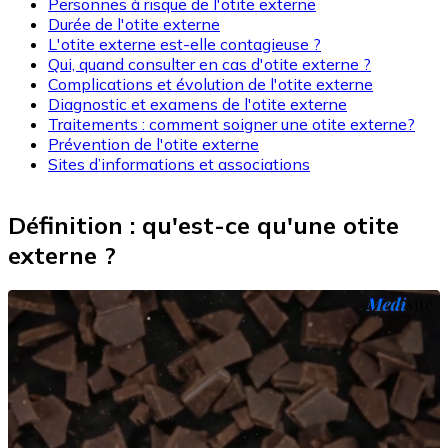
Personnes à risque de l'otite externe
Durée de l'otite externe
L'otite externe est-elle contagieuse ?
Qui, quand consulter en cas d'otite externe ?
Complications et évolution de l'otite externe
Diagnostic et examens de l'otite externe
Traitements : comment soigner une otite externe?
Prévention de l'otite externe
Sites d’informations et associations
Définition : qu'est-ce qu'une otite
externe ?