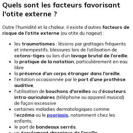
Quels sont les facteurs favorisant
l'otite externe ?
Outre l’humidité et la chaleur, il existe d’autres
facteurs de
risque de l’otite externe
(ou otite du nageur) :
les
traumatismes
: lésions par grattages fréquents
et intempestifs, blessures lors de l’utilisation de
cotons-tiges
ou lors d’un
lavage brutal de l’oreille
,
la
pratique de la natation
, particulièrement en eau
libre
la
présence d’un corps étranger dans l’oreille
,
l’irritation occasionnée par le
port d’une prothèse
auditive
,
l'utilisation de
bouchons d'oreilles
ou d'
écouteurs
intra-auriculaires
(téléphone ou appareil musical)
de façon excessive
certaines maladies dermatologiques comme
l’
eczéma
ou le
psoriasis
, notamment chez les
enfants,
le port de
bandeaux serrés
,
un
écoulement chronique de l’oreille
,