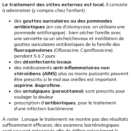
Le traitement des otites externes est local.
Il consiste
à administrer (y compris chez l'enfant) :
des
gouttes auriculaires ou des pommades
antibiotiques
(en cas d'otomycose, on utilisera une
pommade antifongique) : bien sécher l’oreille avec
une serviette ou un sèche/cheveux et instillation de
gouttes auriculaires antibiotiques de la famille des
fluoroquinolones
(Ofloxacine, Ciprofloxacine)
pendant 5 à 7 jours
des
désinfectants locaux
des médicaments
anti-inflammatoires non
stéroïdiens (AINS)
plus ou moins puissants peuvent
être prescrits si le mal aux oreilles est important :
aspirine
,
ibuprofène
...
des
antalgiques
(
paracétamol
) sont prescrits pour
soulager la douleur
prescription d'
antibiotiques
, pour le traitement
d'une infection bactérienne
À noter : Lorsque le traitement ne montre pas des résultats
suffisamment efficaces, des examens bactériologiques
sont souvent préconisés afin de définir précisément le