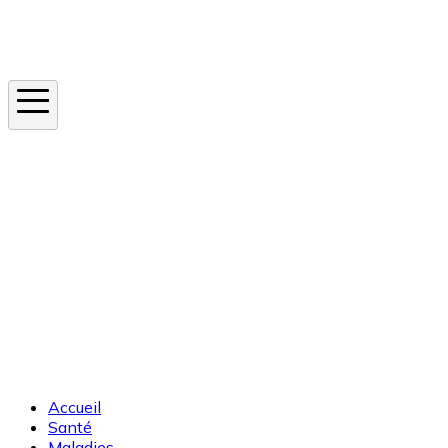
Instagram
En ce moment
Canicule
Cancer de la peau
Apnée du sommeil
Moustique tigre
Accueil
Santé
Maladies