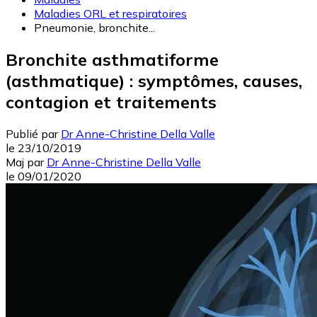
Maladies ORL et respiratoires
Pneumonie, bronchite...
Bronchite asthmatiforme
(asthmatique) : symptômes, causes,
contagion et traitements
Publié par
Dr Anne-Christine Della Valle
le
23/10/2019
Maj
par
Dr Anne-Christine Della Valle
le
09/01/2020